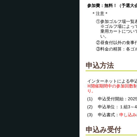
参加費：無料！（予選大
＊注意＊
①参加ゴルフ場一覧
※ゴルフ場によっ
乗用カートについ
い。
②昼食付以外の食事
③料金の精算：各ゴ
申込方法
インターネットによる申
※開催期間中の参加回数
り。
(1)
申込受付開始：202
(2)
申込単位：１組3～
(3)
申込書式：
申し込み
申込み受付