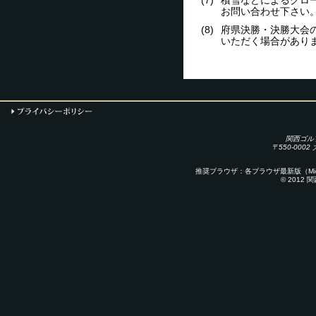
(7)
積雪などによるクロ
お問い合わせ下さい
(8)
府県決勝・決勝大会
いただく場合があり
関西ゴル
〒550-000
推奨ブラウザ：各ブラウザ最新版（Microsoft E
© 2012 関西