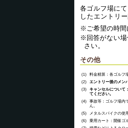
各ゴルフ場にて
したエントリー
※ご希望の時間
※回答がない場
さい。
その他
(1)
料金精算：各ゴルフ
(2)
エントリー後のメン
(3)
キャンセルについて
てください。
(4)
事故等：ゴルフ場内
ん。
(5)
メタルスパイクの使
(6)
乗用カート：開催ゴ