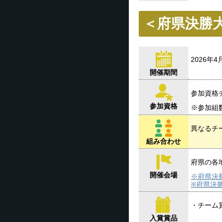
＜府県決勝
2026年
開催期間
参加資格
参加資格
※参加組
異なるチ
組み合わせ
府県の各
開催会場
※府県決
※府県決
・チーム
入賞賞品