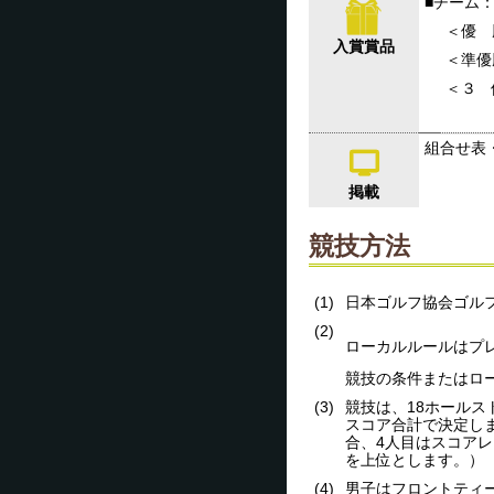
■チーム
＜優 
入賞賞品
＜準優
＜３ 
組合せ表
掲載
競技方法
(1)
日本ゴルフ協会ゴル
(2)
ローカルルールはプ
競技の条件またはロ
(3)
競技は、18ホールス
スコア合計で決定し
合、4人目はスコア
を上位とします。）
(4)
男子はフロントティ