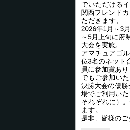
でいただけるイ
関西フレンドカ
ただきます。
2026年1月～
～5月上旬に府
大会を実施。
アマチュアゴル
位3名のネット
員に参加賞あり
でもご参加いた
決勝大会の優勝
場でご利用いた
それぞれに）。
ます。
是非、皆様のご