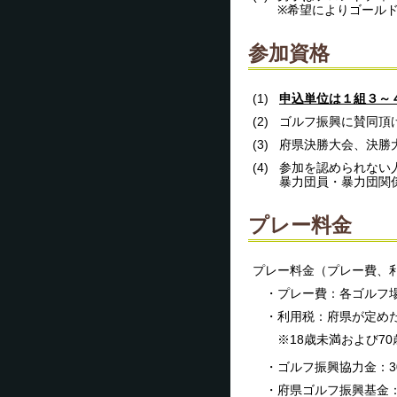
※希望によりゴール
参加資格
(1)
申込単位は１組３～
(2)
ゴルフ振興に賛同頂
(3)
府県決勝大会、決勝
(4)
参加を認められない
暴力団員・暴力団関
プレー料金
プレー料金（プレー費、
・プレー費：各ゴルフ
・利用税：府県が定め
※18歳未満および7
・ゴルフ振興協力金：3
・府県ゴルフ振興基金