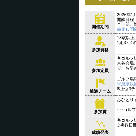
2026年
開催日程
＊一部、
開催期間
前倒し開
18歳以
1組3～
参加資格
各ゴルフ場
※各会場
で、お早
参加定員
ゴルフ場
※府県決
※上位3
通過チーム
おひとり
･･･ゴル
参加賞
各ゴルフ
※複数日
成績発表