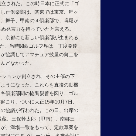
創立された。この時日本に正式に「ゴ
加した倶楽部は、関東では東京、程ヶ
尾、舞子、甲南の４倶楽部で、鳴尾が
らぬ発言力を持っていたと言える。
、京都にも新しい倶楽部が生まれる
れた。当時関西ゴルフ界は、丁度発達
部が協調してアマチュア技量の向上を
とんどなかった。
ーションが創立され、その主催の下
るようになった。これらを直接の動機
に各倶楽部間の協調親善を図り、ゴル
こり、ついに大正15年10月7日、
立の協議が行われた。この日、出席の
長蔵、三保幹太郎（甲南）、南郷三
たが、満場一致をもって、定款草案を
書記にG.Ｅ.クレーン氏、名誉会計に