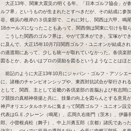
大正13年、関東大震災の明くる年、「日本ゴルフ協会」が
ルフ界」というものが生まれたとすべきだが、その結成に参
谷、横浜の根岸の３倶楽部で、これに対し、関西は六甲、鳴
18ホールズになったこともあって、関西側は関東に引けを取
こうした関西のゴルフ界は、やがて茨木ができ、宝塚ができ
に及んで、大正15年10月7日関西ゴルフ・ユニオンが結成さ
の過渡期にあって、少しも統一が取れていなかった。各倶楽
図るとか、あるいはプロの奨励を図るというようなことはほ
前記のように大正13年10月にジャパン・ゴルフ・アソシエ
に、諸種のチャンピオンシップや、東西対抗試合が挙行され
として、関西、主として近畿の各倶楽部の首脳および有志間
フ競技の真精神発揚と共に、技量の向上を図らんとする意見が起
神戸オリエンタルホテルに集まって関西ゴルフ・ユニオン設
代表はG.Ｅ.クレーン（鳴尾）、広岡久右衛門（茨木）、伊藤
郎、小曽根貞松（舞子）、中上川勇五郎（京都）諸氏であっ
決定し、ついでに役員の選挙を行い、会長に南郷三郎氏、名誉