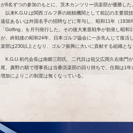
が8名ずつの参加のもとに、茨木カンツリー倶楽部が優勝した
以来K.G.U.は関西ゴルフ界の統轄機関として前記の主要競
遠征あるいは外国名手の招聘などに寄与し、昭和11年（1936年）
「Golfing」を月刊発行した。その後大東亜戦争が勃発し昭和1
が、終戦後の昭和24年、日本ゴルフ協会に一歩先んじて復活
楽部は230以上となり、ゴルフ振興に大いに貢献する組織と
K.G.U.初代会長は南郷三郎氏、二代目は祖父広岡久右衛門
尾、廣野の順で理事長は当番倶楽部の回り持ちで、任期は1年
増加によりこの制度は無くなっている。