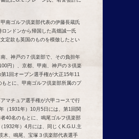
甲南ゴルフ倶楽部代表の伊藤長蔵氏
時ロンドンから帰国した高畑誠一氏
の英文定款も英国のものを模倣したとい
南、神戸の７倶楽部で、その負担年
,100円）、京都、甲南、神戸の３倶楽
催の第1回オープン選手権が大正15年11
加のもとに、甲南ゴルフ倶楽部所属のプ
回関西アマチュア選手権が六甲コースで行
（1931年）10月5日には、第1回関
者40名のもとに、鳴尾ゴルフ倶楽部
32年）4月には、同じくK.G.U.主
茨木、鳴尾、宝塚３倶楽部代表選手