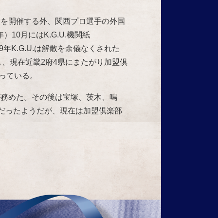
。
技を開催する外、関西プロ選手の外国
10月にはK.G.U.機関紙
9年K.G.U.は解散を余儀なくされた
し、現在近畿2府4県にまたがり加盟倶
なっている。
が務めた。その後は宝塚、茨木、鳴
だったようだが、現在は加盟倶楽部