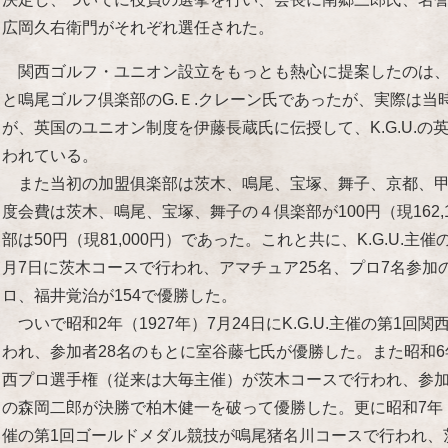
広岡久右衛門がそれぞれ選任された。
関西ゴルフ・ユニオン設立をもっとも熱心に提案したのは、
と鳴尾ゴルフ倶楽部のG.Ｅ.クレーン氏であったが、実際は当
が、英国のユニオン制度を伊藤長蔵氏に伝授して、K.G.U.
われている。
また当初の加盟俱楽部は茨木、鳴尾、宝塚、舞子、京都、甲
度会費は茨木、鳴尾、宝塚、舞子の４倶楽部が100円（現162
部は50円（現81,000円）であった。これと共に、K.G.U.主
月7日に茨木コースで行われ、アマチュア25名、プロ7名参
ロ、福井覚治が154で優勝した。
ついで昭和2年（1927年）7月24日にK.G.U.主催の第1
われ、参加者28名のもとに室谷藤七氏が優勝した。また昭和6年
西プロ選手権（従来は大毎主催）が茨木コースで行われ、参加
の森岡二郎が決勝で柏木健一を破って優勝した。更に昭和7年（19
催の第1回ゴールドメダル競技が鳴尾猪名川コースで行われ、